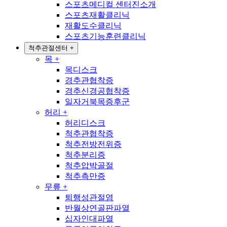
스포츠메디컬 센터진소개
스포츠재활클리닉
재활도수클리닉
스포츠기능훈련클리닉
척추관절센터
+
목
+
목디스크
경추관협착증
경추신경공협착증
일자거북목증후군
허리
+
허리디스크
척추관협착증
척추전방전위증
척추분리증
척추압박골절
척추측만증
무릎
+
퇴행성관절염
반월상연골판파열
십자인대파열