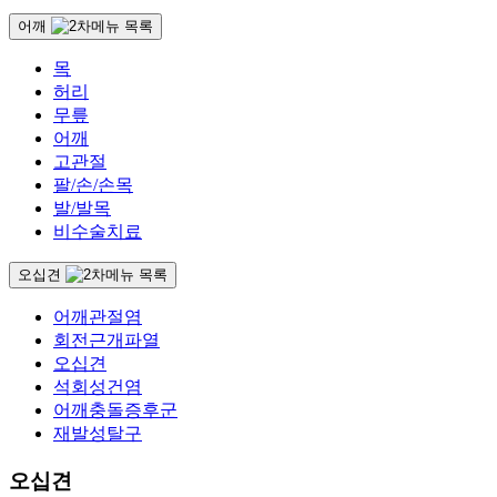
어깨
목
허리
무릎
어깨
고관절
팔/손/손목
발/발목
비수술치료
오십견
어깨관절염
회전근개파열
오십견
석회성건염
어깨충돌증후군
재발성탈구
오십견