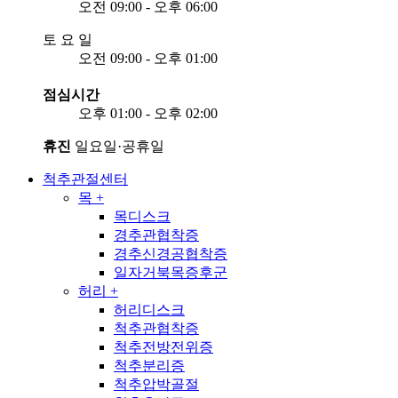
오전 09:00 - 오후 06:00
토
요
일
오전 09:00 - 오후 01:00
점심시간
오후 01:00 - 오후 02:00
휴진
일요일·공휴일
척추관절센터
목
+
목디스크
경추관협착증
경추신경공협착증
일자거북목증후군
허리
+
허리디스크
척추관협착증
척추전방전위증
척추분리증
척추압박골절