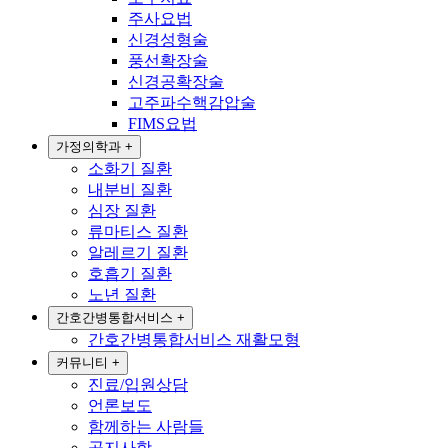
주사요법
신경성형술
풍선확장술
신경공확장술
고주파수핵감압술
FIMS요법
가정의학과
+
소화기 질환
내분비 질환
심장 질환
류마티스 질환
알레르기 질환
호흡기 질환
노년 질환
간호간병통합서비스
+
간호간병통합서비스 재활모형
커뮤니티
+
진료/입원상담
언론보도
함께하는 사람들
공지사항