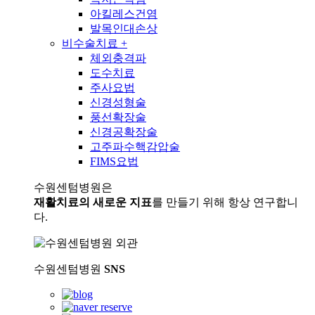
아킬레스건염
발목인대손상
비수술치료
+
체외충격파
도수치료
주사요법
신경성형술
풍선확장술
신경공확장술
고주파수핵감압술
FIMS요법
수원센텀병원은
재활치료의 새로운 지표
를 만들기 위해 항상 연구합니
다.
수원센텀병원
SNS