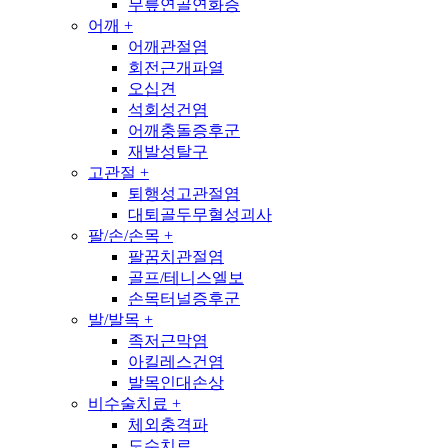
무릎연골연화증
어깨
+
어깨관절염
회전근개파열
오십견
석회성건염
어깨충돌증후군
재발성탈구
고관절
+
퇴행성고관절염
대퇴골두무혈성괴사
팔/손/손목
+
팔꿈치관절염
골프/테니스엘보
손목터널증후군
발/발목
+
족저근막염
아킬레스건염
발목인대손상
비수술치료
+
체외충격파
도수치료