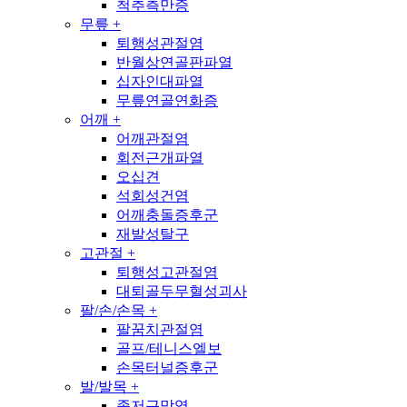
척추측만증
무릎
+
퇴행성관절염
반월상연골판파열
십자인대파열
무릎연골연화증
어깨
+
어깨관절염
회전근개파열
오십견
석회성건염
어깨충돌증후군
재발성탈구
고관절
+
퇴행성고관절염
대퇴골두무혈성괴사
팔/손/손목
+
팔꿈치관절염
골프/테니스엘보
손목터널증후군
발/발목
+
족저근막염