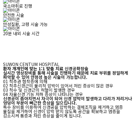
국소마취로 진행
안전한 시술
만성질환, 고령 시술 가능
20분 내외 시술 시간
SUWON CENTUM HOSPITAL
환자 개개인에 맞는 1:1 맞춤 치료
신경공확장술
실시간 영상장비를 통해 시술을 진행하기 때문에 치료 부위를 정밀하게
파악할 수 있어 안정성 높은 시술이 가능합니다.
01
척추관 협착증에 의해
02
척추신경근의 물리적 압박이 있어서 저린 증상이 많은 경우
03
척수 및 신경근의 허혈이 발생한 경우
04
자율신경 기능 저하 증상이 나타나는 경우
신경공이 좁아지면서 자극이 되어 신경 압박이 발생하고 다리가 저리거나
엉덩이 부분이 뻐근한 증상을 일으킵니다.
특수 장비를 이용하여 신경공을 압박하는 결체조직을 제거하고 염증
물질을 제거하여 신경이 압박 받지 않도록 공간을 확보하고
염증을
감소시켜 통증과 저린 증상을 줄이게 됩니다.