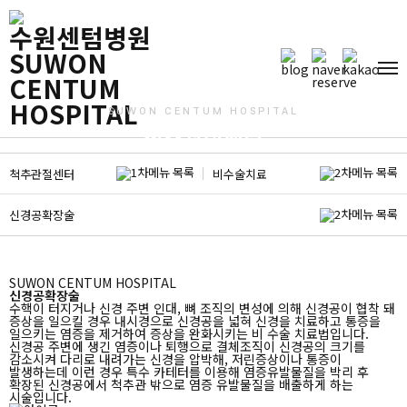
SUWON CENTUM HOSPITAL
척추관절센터
건강한 회복을 위해 최선의 치료를 제공합니다.
척추관절센터
비수술치료
신경공확장술
신경공확장술
SUWON CENTUM HOSPITAL
신경공확장술
수핵이 터지거나 신경 주변 인대, 뼈 조직의 변성에 의해 신경공이 협착 돼
증상을 일으킬 경우 내시경으로 신경공을 넓혀 신경을 치료하고
통증을
일으키는 염증을 제거하여 증상을 완화시키는 비 수술 치료법입니다.
신경공 주변에 생긴 염증이나 퇴행으로 결체조직이 신경공의 크기를
감소시켜 다리로 내려가는 신경을 압박해, 저린증상이나 통증이
발생하는데
이런 경우 특수 카테터를 이용해 염증유발물질을 박리 후
확장된 신경공에서 척추관 밖으로 염증 유발물질을 배출하게 하는
시술입니다.