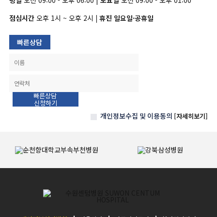
평일
오전 09:00 - 오후 06:00 |
토요일
오전 09:00 - 오후 01:00
점심시간
오후 1시 ~ 오후 2시
| 휴진 일요일·공휴일
빠른상담
이름
연락처
빠른상담
신청하기
개인정보수집 및 이용동의
[자세히보기]
협력병원
로고
슬라이드