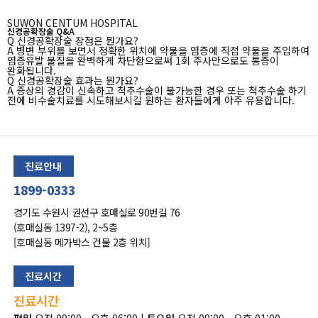
SUWON CENTUM HOSPITAL
신경공확장술
Q&A
Q
신경공확장술 장점은 뭔가요?
A
병변 부위를 보면서 정확한 위치에 약물을 염증에 직접 약물을 주입하여
염증유발 물질을 완벽하게 차단함으로써 1회 주사만으로도 통증이
완화됩니다.
Q
신경공확장술 효과는 뭔가요?
A
증상의 경감이 신속하고 척추수술이 불가능한 경우 또는 척추수술 하기
전에 비수술치료를 시도해보시길 원하는 환자들에게 아주 유용합니다.
페이지
진료안내
하단
반복
1899-0333
레이어
:
경기도 수원시 권선구 호매실로 90번길 76
진료시간,
빠른상담
(호매실동 1397-2), 2~5층
영역
[호매실동 메가박스 건물 2층 위치]
진료시간
진료시간