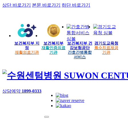
상단 바로가기
본문 바로가기
하단 바로가기
보건복지부 지
보건복지부
보건복지부 건
경기도교육청
정
재활인증의료
강보험공단
특수치료제공
재활의료기관
기관
간호간병통합
기관
서비스
상담예약
1899-0333